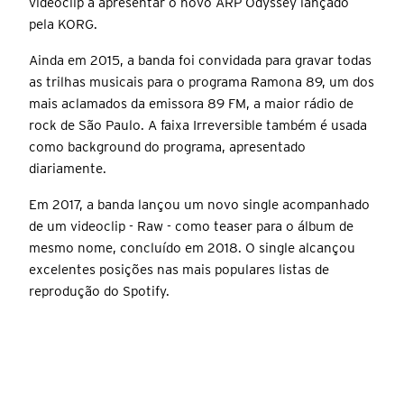
videoclip a apresentar o novo ARP Odyssey lançado
pela KORG.
Ainda em 2015, a banda foi convidada para gravar todas
as trilhas musicais para o programa Ramona 89, um dos
mais aclamados da emissora 89 FM, a maior rádio de
rock de São Paulo. A faixa Irreversible também é usada
como background do programa, apresentado
diariamente.
Em 2017, a banda lançou um novo single acompanhado
de um videoclip - Raw - como teaser para o álbum de
mesmo nome, concluído em 2018. O single alcançou
excelentes posições nas mais populares listas de
reprodução do Spotify.
Lista de equipamentos KORG: Kronos Platinum 88, Kronos 61,
KingKorg, ARP Odyssey FS Rev1, ARP Odyssey Rev3, MS-20
Kit, MS-20 mini, Minilogue, Monologue, Monotribe, Monotron,
Monotron duo, Monotron delay, Volca Beats, Volca Bass,