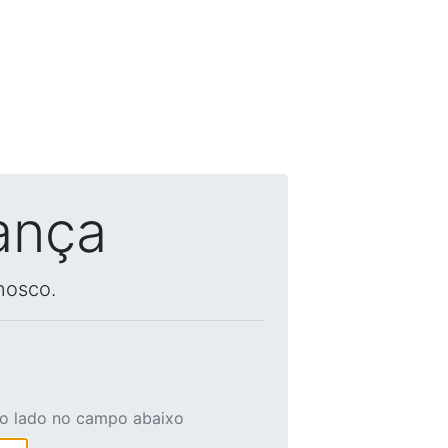
ança
nosco.
ao lado no campo abaixo