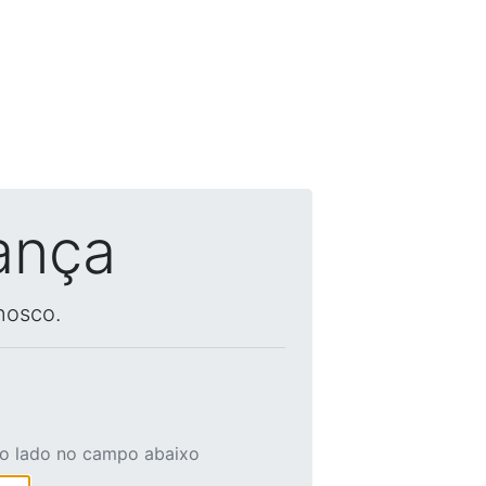
ança
nosco.
ao lado no campo abaixo