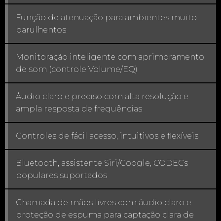
Função de atenuação para ambientes muito
barulhentos
Monitoração inteligente com aprimoramento
de som (controle Volume/EQ)
Áudio claro e preciso com alta resolução e
ampla resposta de frequências
Controles de fácil acesso, intuitivos e flexíveis
Bluetooth, assistente Siri/Google, CODECs
populares suportados
Chamada de mãos livres com áudio claro e
proteção de espuma para captação clara de