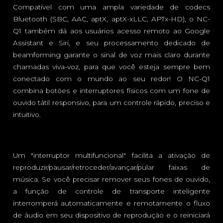
Compatível com uma ampla variedade de codecs
Bluetooth (SBC, AAC, aptX, aptX-xLLC, APTx-HD), o NC-
Q1 também dá aos usuários acesso remoto ao Google
Assistant e Siri, e seu processamento dedicado de
beamforming garante o sinal de voz mais claro durante
chamadas viva-voz, para que você esteja sempre bem
conectado com o mundo ao seu redor! O NC-Q1
combina botões e interruptores físicos com um fone de
ouvido tátil responsivo, para um controle rápido, preciso e
intuitivo.
Um "interruptor multifuncional" facilita a ativação de
reproduzir/pausar/retroceder/avançar/pular faixas de
música. Se você precisar remover seus fones de ouvido,
a função de controle de transporte inteligente
interromperá automaticamente e remotamente o fluxo
de áudio em seu dispositivo de reprodução e o reiniciará