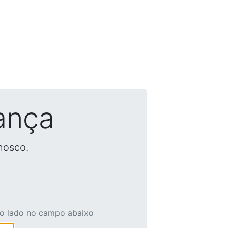
ança
nosco.
ao lado no campo abaixo