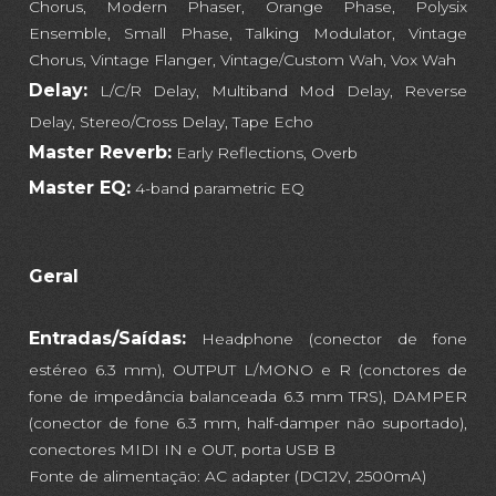
Chorus, Modern Phaser, Orange Phase, Polysix
Ensemble, Small Phase, Talking Modulator, Vintage
Chorus, Vintage Flanger, Vintage/Custom Wah, Vox Wah
Delay:
L/C/R Delay, Multiband Mod Delay, Reverse
Delay, Stereo/Cross Delay, Tape Echo
Master Reverb:
Early Reflections, Overb
Master EQ:
4-band parametric EQ
Geral
Entradas/Saídas:
Headphone (conector de fone
estéreo 6.3 mm), OUTPUT L/MONO e R (conctores de
fone de impedância balanceada 6.3 mm TRS), DAMPER
(conector de fone 6.3 mm, half-damper não suportado),
conectores MIDI IN e OUT, porta USB B
Fonte de alimentação: AC adapter (DC12V, 2500mA)