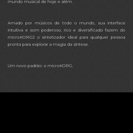
mundo musical de hoje e além.
Amado por músicos de todo o mundo, sua interface
intuitiva e som poderoso, rico e diversificado fazem do
microKORG2 o sintetizador ideal para qualquer pessoa
pronta para explorar a magia da síntese.
Um novo padrão: o microKORG.